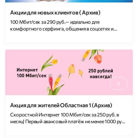
Акции для новых клиентов ( Архив)
100 Мбит/сек за 290 руб.— идеально для
комфортного серфинга, общения в соцсетях и
просмотра видео. Акция действует 4 месяца,
обязательное условие подключения: внесение на
лицевой счет не менее 1000 руб. 400 Мбит/сек за 550
руб. — для тех, кто ценит скорость: стриминг,
онлайн-игры и загрузка больших файлов без
задержек. Акция действует 4 месяца, на 5 […]
Акция для жителей Областная 1 (Архив)
Скоростной Интернет 100 Мбит/сек за 250 руб. в
месяц! Первый авансовый платёж не менее 1000 руб.;
Тарифный план действует, пока на момент списания
абонентской платы на счету будет не менее 750