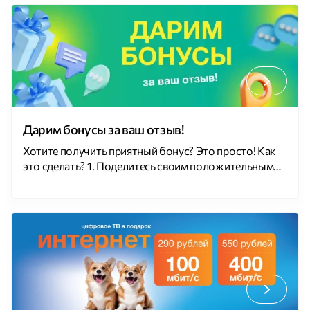
месяца подключается тариф «Для геймеров» Акция
доступна новым клиентам; Подключение доступно
только для ранее неподключенных квартир;
Приостановка на акционных тарифах не […]
Дарим бонусы за ваш отзыв!
Хотите получить приятный бонус? Это просто! Как
это сделать? 1. Поделитесь своим положительным
опытом использования услуг Юнет на популярных
площадках: Яндекс Карты 2ГИС 2. Сделайте
скриншоты ваших отзывов и загрузите их в личном
кабинете Юнет. Как добавить скриншоты?
Зайдите
в личный кабинет
Перейдите во
вкладку «Обратная связь»
Выберите
тему «Другое», укажите тему обращения «Отзыв» и
прикрепите файл […]