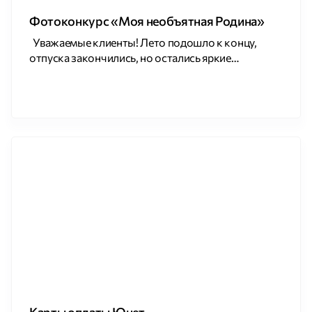
Фотоконкурс «Моя необъятная Родина»
Уважаемые клиенты! Лето подошло к концу,
отпуска закончились, но остались яркие
воспоминания и тысячи фотографий, сделанных в
разных уголках нашей огромной страны. Юнет
предлагает не хранить эти сокровища в архивах
телефонов, а поделиться ими и выиграть призы!
Мы запускаем фотоконкурс «Моя необъятная
Родина», чтобы всем вместе увидеть, насколько
красива, многогранна и самобытна наша страна.
[…]