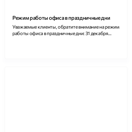
Режим работы офиса в праздничные дни
Уважаемые клиенты, обратите внимание на режим
работы офиса в праздничные дни: 31 декабря
офис работает до 16:00; C 1 января по 11 января
офис будет закрыт для посещения; C 12 января (c
10:00) офис будет работать в обычном режиме.
Обратиться за консультацией или оформить
заявку на подключение вы можете по телефону
640-8-640, написать нам на […]