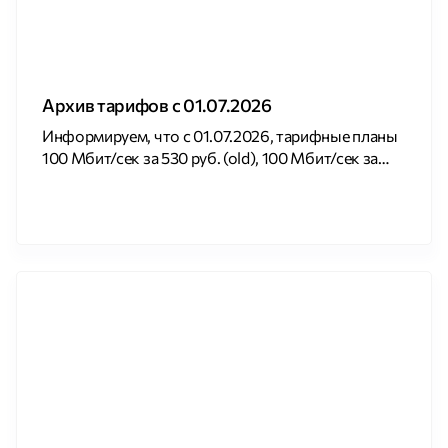
Архив тарифов с 01.07.2026
Информируем, что с 01.07.2026, тарифные планы
100 Мбит/сек за 530 руб. (old), 100 Мбит/сек за
530 руб., 100 Мбит/сек special 4 по услуге
Интернет, будет архивирован. Информация об
этих тарифных планах доступна на нашем сайте . С
действующей тарифной сеткой компании Вы
можете ознакомиться на сайте. С уважением,
компания Юнет.