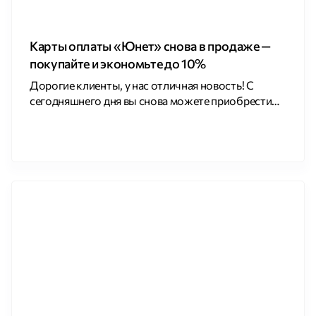
Карты оплаты «Юнет» снова в продаже —
покупайте и экономьте до 10%
Дорогие клиенты, у нас отличная новость! С
сегодняшнего дня вы снова можете приобрести
карты оплаты «Юнет». Единственная точка
продаж на данный момент расположена в ТК
«Торговый Двор» по адресу: пр. Пятилеток, д. 2.
Ищите отдел «Часы и головные
уборы» (центральный вход). Режим работы
точки продаж: с 11:00 до 20:30. Главное
преимущество: Используя карту «Юнет» для
оплаты […]