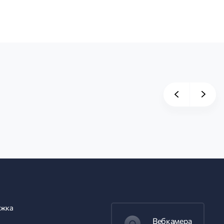
жка
Вебкамера