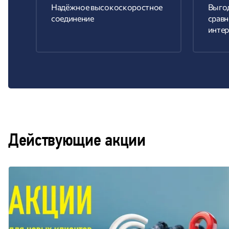
Надёжное высокоскоростное
Выго
соединение
сравн
интер
Действующие акции