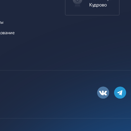
Кудрово
ты
ование