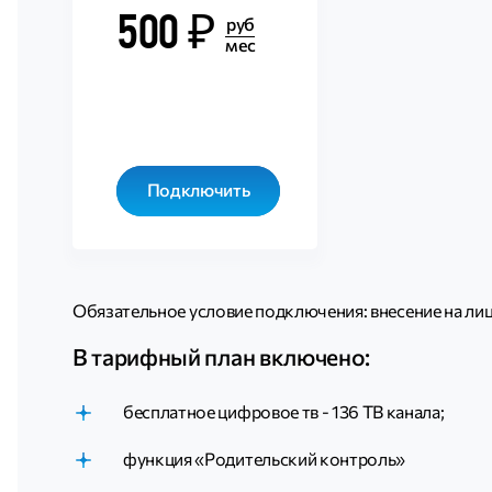
500 ₽
руб
мес
Подключить
Обязательное условие подключения: внесение на лиц
В тарифный план включено:
бесплатное цифровое тв - 136 ТВ канала;
функция «Родительский контроль»