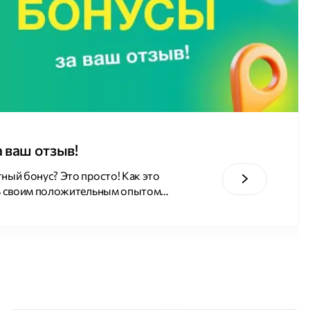
 ваш отзыв!
ный бонус? Это просто! Как это
сь своим положительным опытом
Юнет на популярных площадках:
. Сделайте скриншоты ваших
х в личном кабинете Юнет. Как
?
Зайдите в личный кабинет
 «Обратная связь»
Выберите
те тему обращения «Отзыв» и