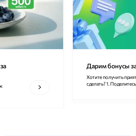
 за
Дарим бонусы за
Хотите получить прият
сделать? 1. Поделите
еж
использования услуг 
Яндекс Карты 2ГИС 2
отзывов и загрузите и
добавить скриншоты
а
Перейдите во вкладку
тему «Другое», укажи
прикрепите файл […]