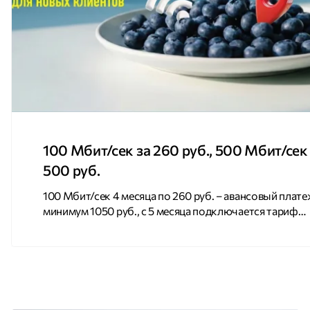
100 Мбит/сек за 260 руб., 500 Мбит/сек
500 руб.
100 Мбит/сек 4 месяца по 260 руб. – авансовый плат
минимум 1050 руб., с 5 месяца подключается тариф
«Домашний» 500 Мбит/сек 4 месяца по 500 руб. —
авансовый платеж минимум 2000 руб., с 5 месяца
подключается тариф «Для геймеров» Акция доступн
новым клиентам; Подключение доступно только для
ранее неподключенных квартир; Приостановка на
акционных тарифах не […]